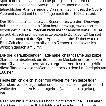
sportliches Fitnessalter von ursprünglich 11 Jahren über
meinem tatsächlichen Alter auf 9 Jahre unter meinem
tatsächlichen Alter verändert. Das meint zumindest die Sport-
App und das Stand heute 4 Tage nach dem 100sten Lauf.
Der 100ste Lauf sollte etwas Besonderes werden. Deswegen
habe ich mich gleich an 10km heran gewagt, etwas das ich
schon gefühlt eine Ewigkeit nicht mehr gemacht habe. Es lief
so gut, das ich prompt meine zweitbeste Zeit über 10 km seit
Aufzeichnung mit der Sport-App erzielt habe. Dabei war die
Best-Zeit eine in einem offiziellen Rennen und da war ich
wirklich danach am Limit.
Die drei darauffolgenden Tage habe ich langsame und kurze
2km-Läufe absolviert, um den müden Muskeln und Gelenken
eine Chance zu geben, sich zu regenerieren. Insofern gehören
diese Tage gewissermaßen auch noch zu dem Laufereignis am
100sten.
Heute bin ich gleich in der früh wieder meinen derzeitigen
Standard von 5km gelaufen und fühlte mich sehr gut erholt. Ich
wollte der heutigen Hitze entgehen (was mir auch gelungen
ist).
Fazit: Ich bin auf jeden Fall noch nicht amtsmüde. Es ist eher
das Gegenteil der Fall. Ich fühle mich wacher und fitter als