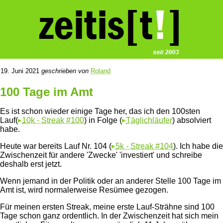
19. Juni 2021
geschrieben von
Roland
100 Tage im Amt
Es ist schon wieder einige Tage her, das ich den 100sten
Lauf(
10k - Streak #100
) in Folge (
Täglichläufer
) absolviert
▶
▶
habe.
Heute war bereits Lauf Nr. 104 (
5k - Streak #104
). Ich habe die
▶
Zwischenzeit für andere 'Zwecke' 'investiert' und schreibe
deshalb erst jetzt.
Wenn jemand in der Politik oder an anderer Stelle 100 Tage im
Amt ist, wird normalerweise Resümee gezogen.
Für meinen ersten Streak, meine erste Lauf-Strähne sind 100
Tage schon ganz ordentlich. In der Zwischenzeit hat sich mein